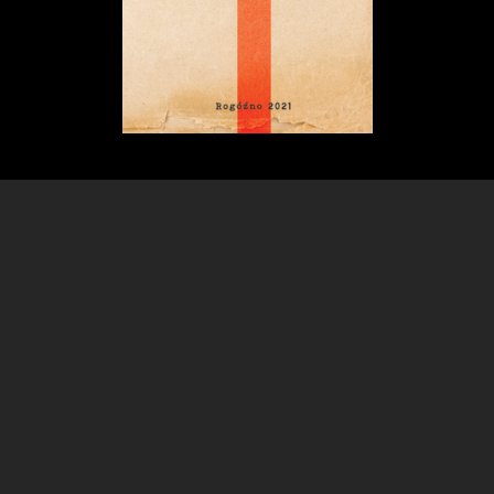
Kliknij tutaj, aby pobrać broszurę.
Zapraszamy do obejrzenia
lekcji online